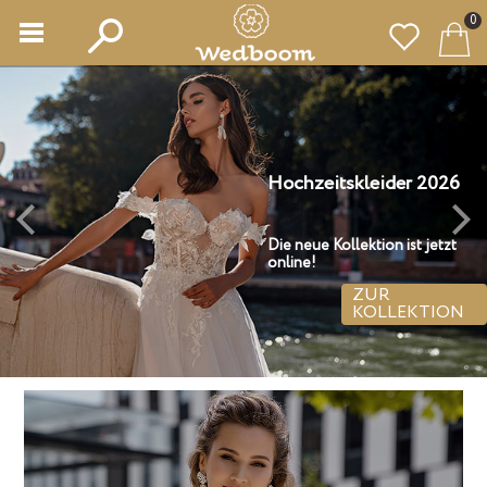
0
ochzeitskleider 2026
Family Look
ie neue Kollektion ist jetzt
M
nline!
ZUR
KOLLEKTION