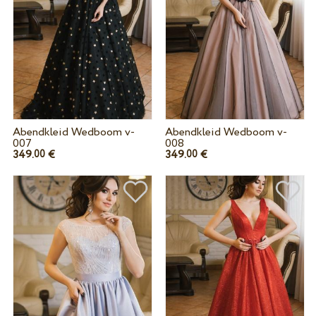
Abendkleid Wedboom v-
Abendkleid Wedboom v-
007
008
349.
€
349.
€
00
00