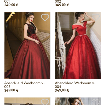
001
002
349.
€
349.
€
00
00
Abendkleid Wedboom v-
Abendkleid Wedboom v-
003
004
349.
€
349.
€
00
00