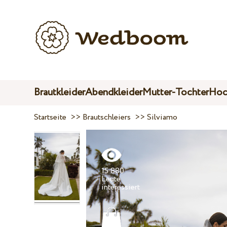
Brautkleider
Abendkleider
Mutter-Tochter
Hoc
Startseite
>>
Brautschleiers
>>
Silviamo
15 880
Leute