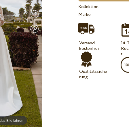
Kollektion
Marke
Versand
14 
kostenfrei
Rüc
t
Qualitätssiche
rung
das Bild fahren