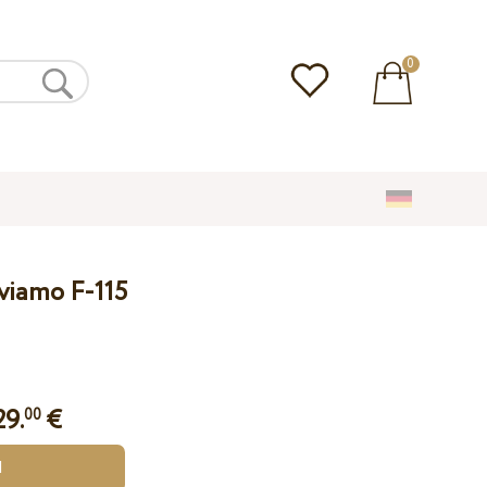
0
lviamo F-115
29.
€
00