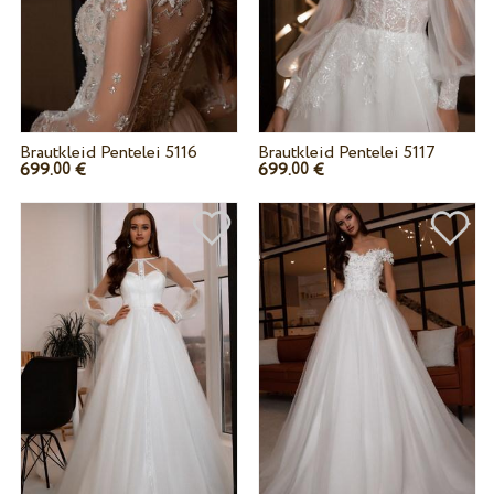
Brautkleid Pentelei 5116
Brautkleid Pentelei 5117
699.
€
699.
€
00
00