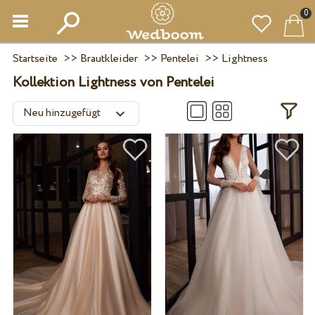
0
Startseite
>>
Brautkleider
>>
Pentelei
>>
Lightness
Kollektion Lightness von Pentelei