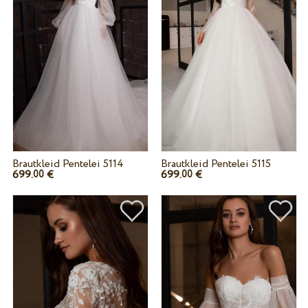
Brautkleid Pentelei 5114
Brautkleid Pentelei 5115
699.
€
699.
€
00
00