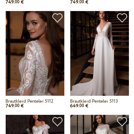
749.
€
749.
€
00
00
Brautkleid Pentelei 5112
Brautkleid Pentelei 5113
749.
€
649.
€
00
00