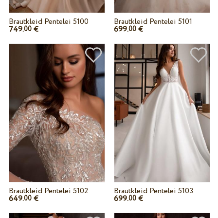
Brautkleid Pentelei 5100
Brautkleid Pentelei 5101
749.
€
699.
€
00
00
Brautkleid Pentelei 5102
Brautkleid Pentelei 5103
649.
€
699.
€
00
00