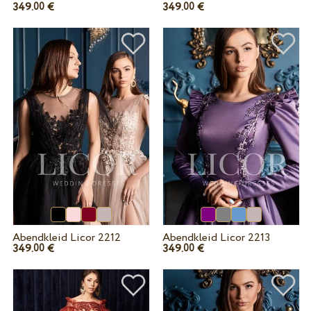
349.
€
349.
€
00
00
Abendkleid Licor 2212
Abendkleid Licor 2213
349.
€
349.
€
00
00