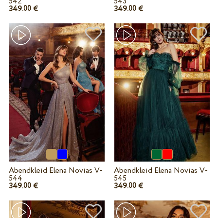
542
543
349.
€
349.
€
00
00
Abendkleid Elena Novias V-
Abendkleid Elena Novias V-
544
545
349.
€
349.
€
00
00