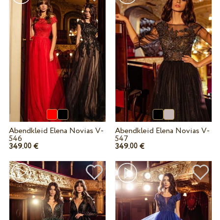
Abendkleid Elena Novias V-
Abendkleid Elena Novias V-
546
547
349.
€
349.
€
00
00