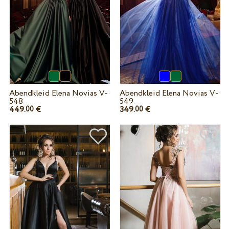
Abendkleid Elena Novias V-
Abendkleid Elena Novias V-
548
549
449.
€
349.
€
00
00