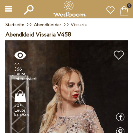
0
Startseite
>>
Abendkleider
>>
Vissaria
Abendkleid Vissaria V458
44
366
Leute
30+
Leute