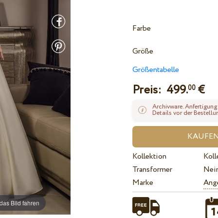
Farbe
Größe
Größentabelle
Preis:
499.
€
00
Archivware. Anfertigung
Details vor der Bestellu
Kollektion
Koll
Transformer
Nei
Marke
Ange
das Bild fahren