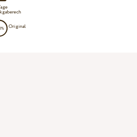
Tage
kgaberech
Original