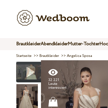
Brautkleider
Abendkleider
Mutter-Tochter
Hoc
Startseite
>>
Brautkleider
>>
Angelica Sposa
32 221
Leute