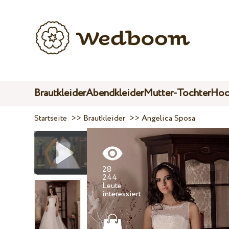
Brautkleider
Abendkleider
Mutter-Tochter
Hoc
Startseite
>>
Brautkleider
>>
Angelica Sposa
28
244
Leute