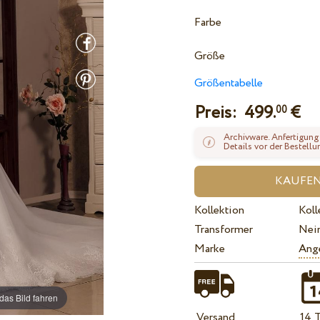
Farbe
Größe
Größentabelle
Preis:
499.
€
00
Archivware. Anfertigung
Details vor der Bestellu
Kollektion
Koll
Transformer
Nei
Marke
Ange
das Bild fahren
Versand
14 