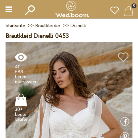
0
Startseite
>>
Brautkleider
>>
Dianelli
Brautkleid Dianelli 0453
40
688
Leute
30+
Leute