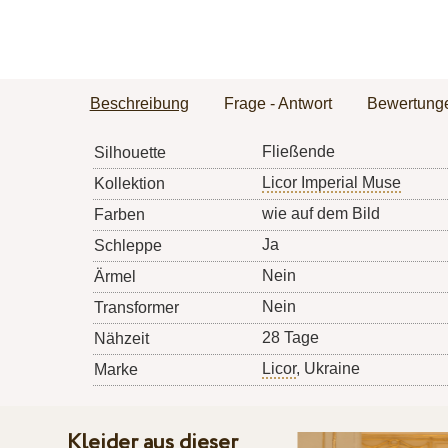
Beschreibung
Frage - Antwort
Bewertung
Fließende
Silhouette
Licor Imperial Muse
Kollektion
wie auf dem Bild
Farben
Ja
Schleppe
Nein
Ärmel
Nein
Transformer
28 Tage
Nähzeit
Licor
, Ukraine
Marke
Kleider aus dieser