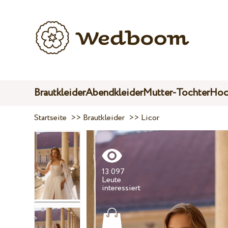
Brautkleider
Abendkleider
Mutter-Tochter
Hoc
Startseite
>>
Brautkleider
>>
Licor
13 097
Leute