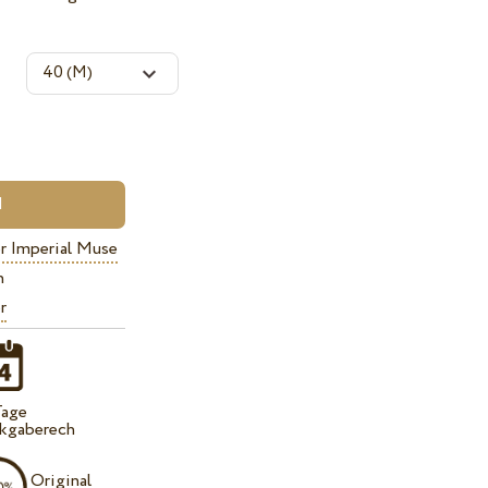
r Imperial Muse
n
r
Tage
kgaberech
Original