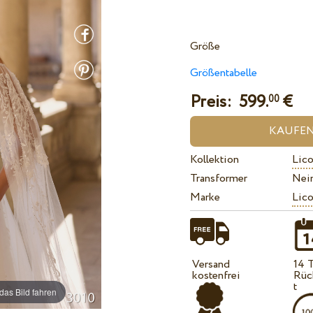
Größe
Größentabelle
Preis:
599.
€
00
Kollektion
Lico
Transformer
Nei
Marke
Lico
Versand
14 
kostenfrei
Rüc
t
das Bild fahren