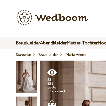
Brautkleider
Abendkleider
Mutter-Tochter
Hoc
Startseite
>>
Brautkleider
>>
Maria Anette
33
322
Leute