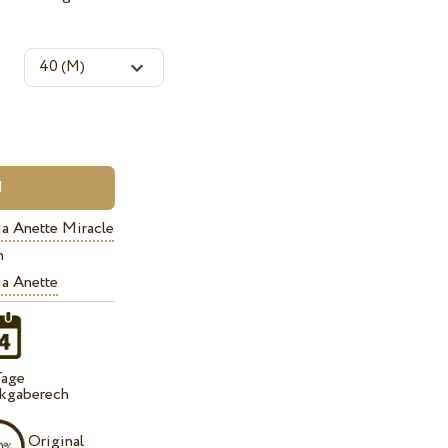
a Anette Miracle
n
a Anette
Tage
kgaberech
Original