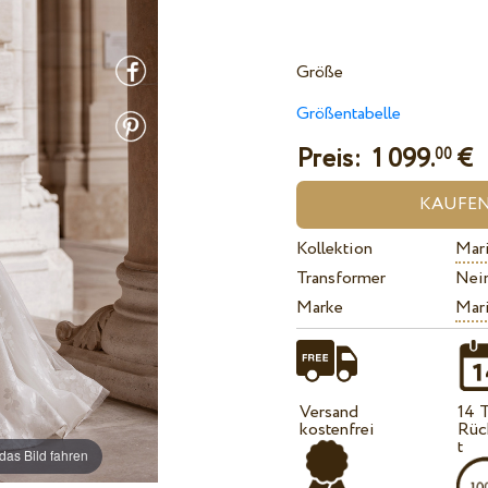
Größe
Größentabelle
Preis:
1 099.
€
00
Kollektion
Mari
Transformer
Nei
Marke
Mari
Versand
14 
kostenfrei
Rüc
t
das Bild fahren