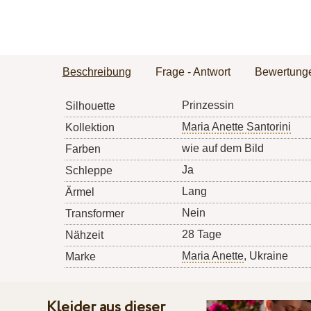
Beschreibung
Frage - Antwort
Bewertung
Prinzessin
Silhouette
Maria Anette Santorini
Kollektion
wie auf dem Bild
Farben
Ja
Schleppe
Lang
Ärmel
Nein
Transformer
28 Tage
Nähzeit
Maria Anette
, Ukraine
Marke
Kleider aus dieser