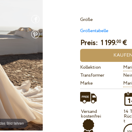
Größe
Größentabelle
Preis:
1 199.
€
00
Kollektion
Mari
Transformer
Nei
Marke
Mari
Versand
14 
kostenfrei
Rüc
t
das Bild fahren