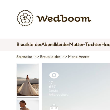
Brautkleider
Abendkleider
Mutter-Tochter
Hoc
Startseite
>>
Brautkleider
>>
Maria Anette
17
677
Leute