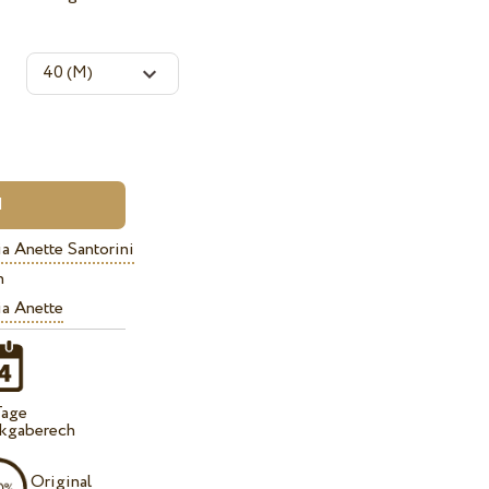
a Anette Santorini
n
a Anette
Tage
kgaberech
Original