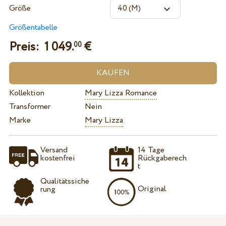
Größe
Größentabelle
Preis:
1 049.
€
00
Kollektion
Mary Lizza Romance
Transformer
Nein
Marke
Mary Lizza
Versand
14 Tage
kostenfrei
Rückgaberech
t
Qualitätssiche
Original
rung