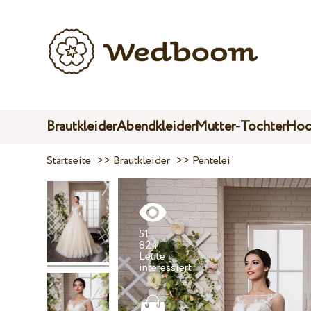
Brautkleider
Abendkleider
Mutter-Tochter
Hoc
Startseite
>>
Brautkleider
>>
Pentelei
51
824
Leute