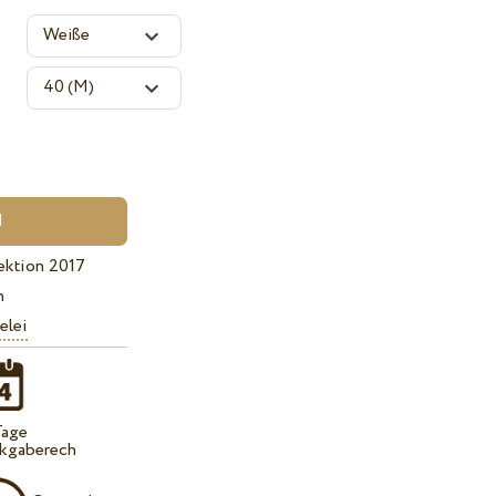
ektion 2017
n
elei
Tage
kgaberech