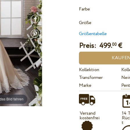
Farbe
Größe
Größentabelle
Preis:
499.
€
00
Kollektion
Koll
Transformer
Nei
Marke
Pent
das Bild fahren
Versand
14 
kostenfrei
Rüc
t