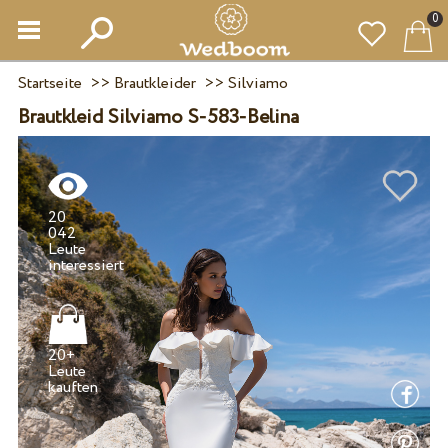
0
Startseite
>>
Brautkleider
>>
Silviamo
Brautkleid Silviamo S-583-Belina
20
042
Leute
20+
Leute