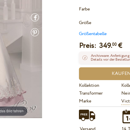
Farbe
Größe
Größentabelle
Preis:
349.
€
00
Archivware. Anfertigung
Details vor der Bestellu
Kollektion
Koll
Transformer
Nei
Marke
Vict
das Bild fahren
Versand
14 