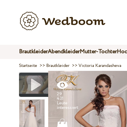
Brautkleider
Abendkleider
Mutter-Tochter
Hoc
Startseite
>>
Brautkleider
>>
Victoria Karandasheva
29
431
Leute