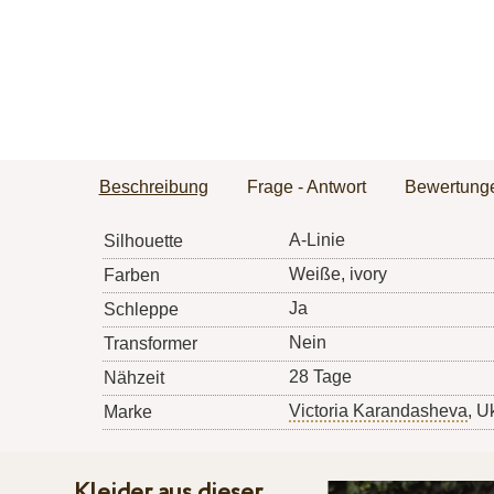
Beschreibung
Frage - Antwort
Bewertung
A-Linie
Silhouette
Weiße, ivory
Farben
Ja
Schleppe
Nein
Transformer
28 Tage
Nähzeit
Victoria Karandasheva
, U
Marke
Kleider aus dieser