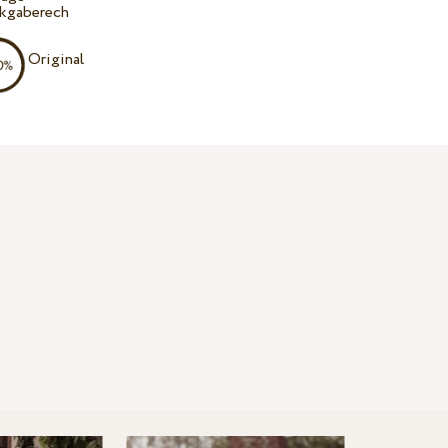
kgaberech
Original