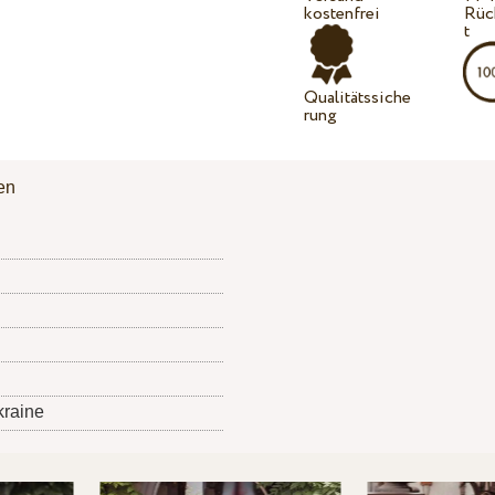
kostenfrei
Rüc
t
Qualitätssiche
rung
en
kraine