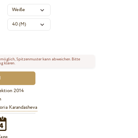
 möglich, Spitzenmuster kann abweichen. Bitte
ng klären.
ektion 2014
n
oria Karandasheva
Tage