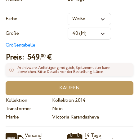
Farbe
Größe
Größentabelle
Preis:
549.
€
00
Archivware. Anfertigung möglich, Spitzenmuster kann
abweichen. Bitte Details vor der Bestellung klären.
Kollektion
Kollektion 2014
Transformer
Nein
Marke
Victoria Karandasheva
Versand
14 Tage