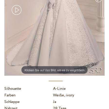
Klicken Sie auf das Bild, um es zu vergrößern
Silhouette
A-Linie
Farben
Weiße, ivory
Schleppe
Ja
Nähzeit
28 Tage