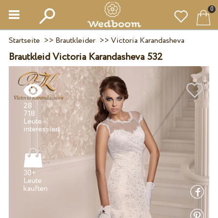
0
Startseite
>>
Brautkleider
>>
Victoria Karandasheva
Brautkleid Victoria Karandasheva 532
28
718
Leute
30+
Leute