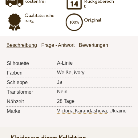
kostenfrei
Rückgaberech
t
Qualitätssiche
Original
rung
Beschreibung
Frage - Antwort
Bewertungen
A-Linie
Silhouette
Weiße, ivory
Farben
Ja
Schleppe
Nein
Transformer
28 Tage
Nähzeit
Victoria Karandasheva
, Ukraine
Marke