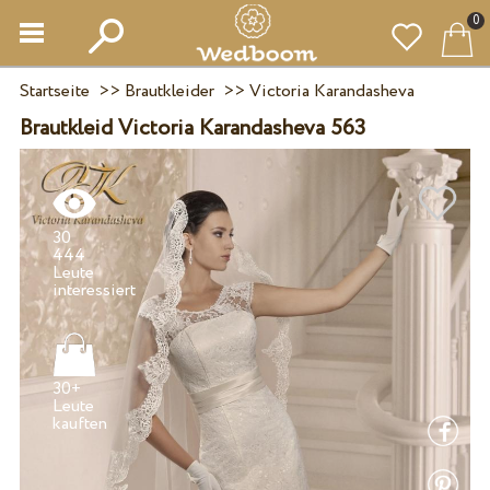
0
Startseite
>>
Brautkleider
>>
Victoria Karandasheva
Brautkleid Victoria Karandasheva 563
30
444
Leute
30+
Leute