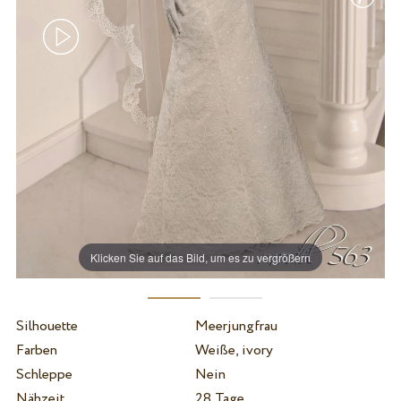
Klicken Sie auf das Bild, um es zu vergrößern
Silhouette
Meerjungfrau
Farben
Weiße, ivory
Schleppe
Nein
Nähzeit
28 Tage