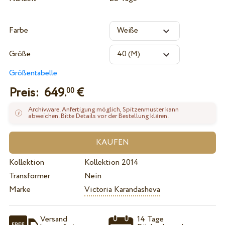
Farbe
Größe
Größentabelle
Preis:
649.
€
00
Archivware. Anfertigung möglich, Spitzenmuster kann
abweichen. Bitte Details vor der Bestellung klären.
Kollektion
Kollektion 2014
Transformer
Nein
Marke
Victoria Karandasheva
Versand
14 Tage