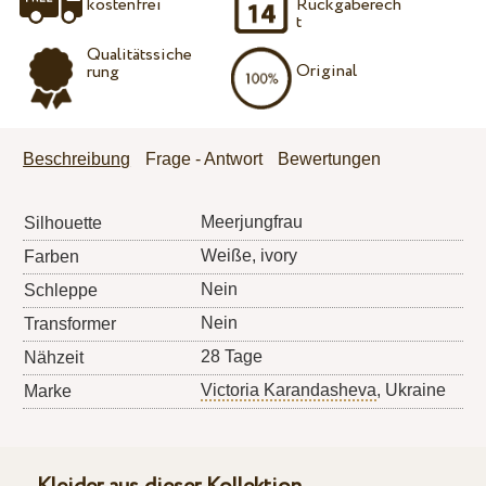
kostenfrei
Rückgaberech
t
Qualitätssiche
Original
rung
Beschreibung
Frage - Antwort
Bewertungen
Meerjungfrau
Silhouette
Weiße, ivory
Farben
Nein
Schleppe
Nein
Transformer
28 Tage
Nähzeit
Victoria Karandasheva
, Ukraine
Marke