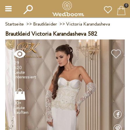
0
Startseite
>>
Brautkleider
>>
Victoria Karandasheva
Brautkleid Victoria Karandasheva 582
29
620
Leute
30+
Leute