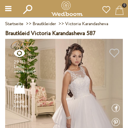
0
Startseite
>>
Brautkleider
>>
Victoria Karandasheva
Brautkleid Victoria Karandasheva 587
29 111
Leute
30+
Leute