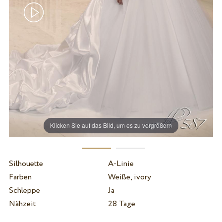
Klicken Sie auf das Bild, um es zu vergrößern
Silhouette
A-Linie
Farben
Weiße, ivory
Schleppe
Ja
Nähzeit
28 Tage