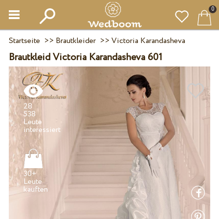
0
Startseite
>>
Brautkleider
>>
Victoria Karandasheva
Brautkleid Victoria Karandasheva 601
28
538
Leute
30+
Leute