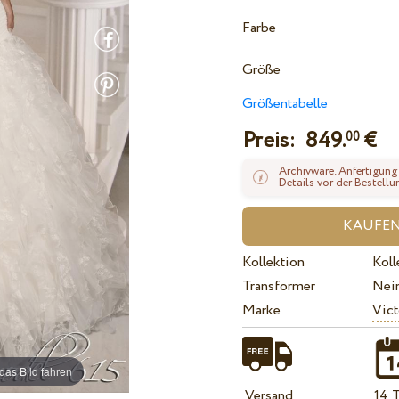
Farbe
Größe
Größentabelle
Preis:
849.
€
00
Archivware. Anfertigung
Details vor der Bestellu
Kollektion
Koll
Transformer
Nei
Marke
Vict
das Bild fahren
Versand
14 