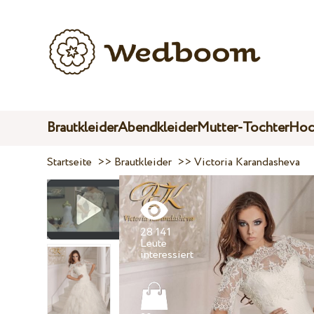
Brautkleider
Abendkleider
Mutter-Tochter
Hoc
Startseite
>>
Brautkleider
>>
Victoria Karandasheva
28 141
Leute