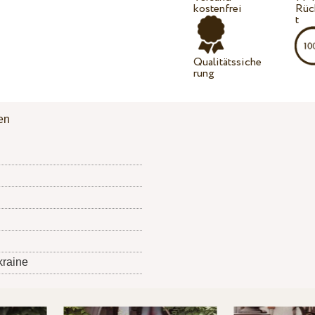
kostenfrei
Rüc
t
Qualitätssiche
rung
en
kraine