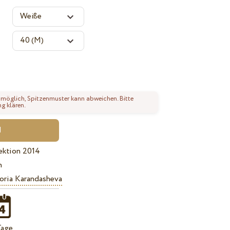
 möglich, Spitzenmuster kann abweichen. Bitte
ng klären.
ektion 2014
n
oria Karandasheva
Tage