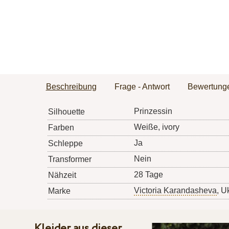
Beschreibung
Frage - Antwort
Bewertung
Prinzessin
Silhouette
Weiße, ivory
Farben
Ja
Schleppe
Nein
Transformer
28 Tage
Nähzeit
Victoria Karandasheva
, U
Marke
Kleider aus dieser