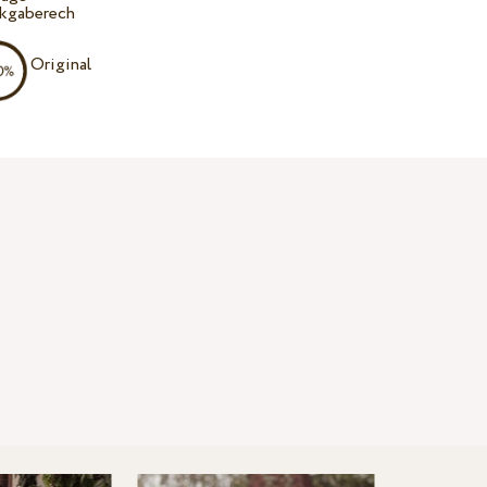
kgaberech
Original