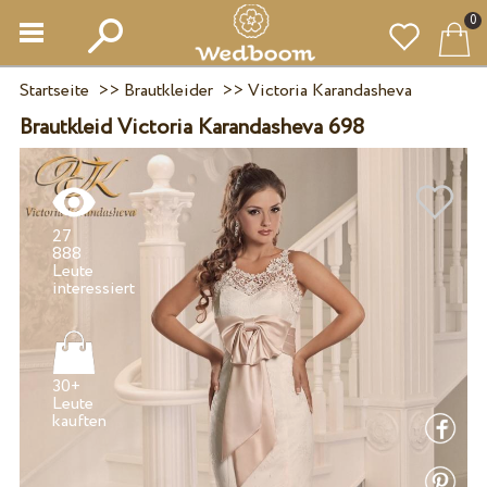
0
Startseite
>>
Brautkleider
>>
Victoria Karandasheva
Brautkleid Victoria Karandasheva 698
27
888
Leute
30+
Leute