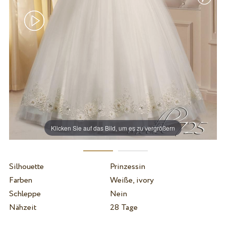
Klicken Sie auf das Bild, um es zu vergrößern
Silhouette
Prinzessin
Farben
Weiße, ivory
Schleppe
Nein
Nähzeit
28 Tage