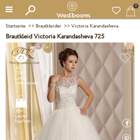
0
Startseite
>>
Brautkleider
>>
Victoria Karandasheva
Brautkleid Victoria Karandasheva 725
30
204
Leute
30+
Leute