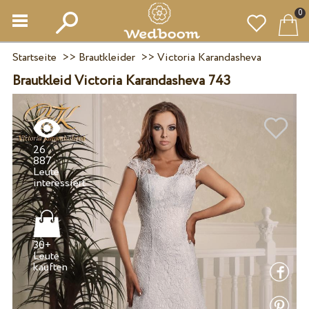
0
Startseite
>>
Brautkleider
>>
Victoria Karandasheva
Brautkleid Victoria Karandasheva 743
26
887
Leute
30+
Leute