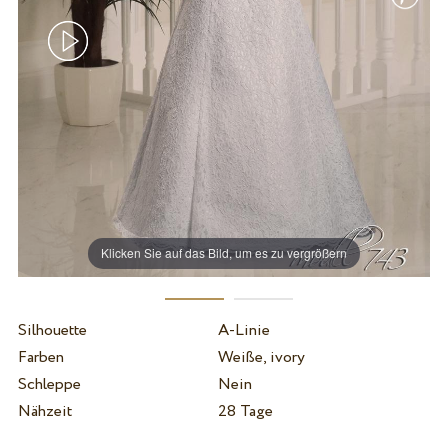
Klicken Sie auf das Bild, um es zu vergrößern
Silhouette
A-Linie
Farben
Weiße, ivory
Schleppe
Nein
Nähzeit
28 Tage