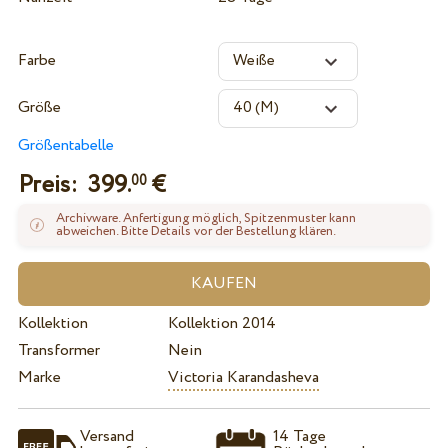
Farbe
Größe
Größentabelle
Preis:
399.
€
00
Archivware. Anfertigung möglich, Spitzenmuster kann
abweichen. Bitte Details vor der Bestellung klären.
Kollektion
Kollektion 2014
Transformer
Nein
Marke
Victoria Karandasheva
Versand
14 Tage