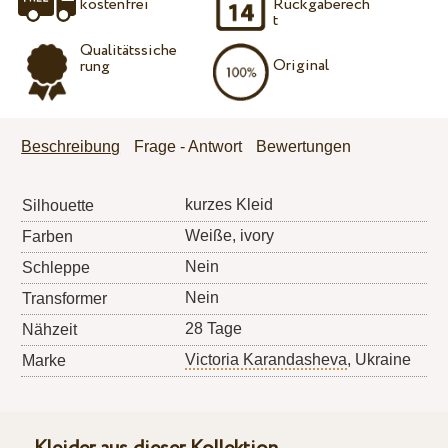
kostenfrei
Rückgaberech
t
Qualitätssiche
Original
rung
Beschreibung
Frage - Antwort
Bewertungen
kurzes Kleid
Silhouette
Weiße, ivory
Farben
Nein
Schleppe
Nein
Transformer
28 Tage
Nähzeit
Victoria Karandasheva
, Ukraine
Marke