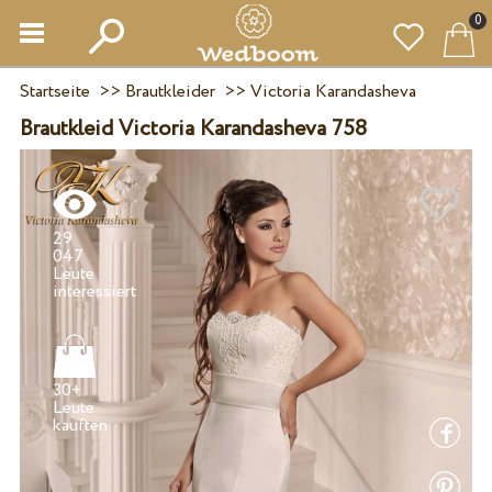
0
Startseite
>>
Brautkleider
>>
Victoria Karandasheva
Brautkleid Victoria Karandasheva 758
29
047
Leute
30+
Leute