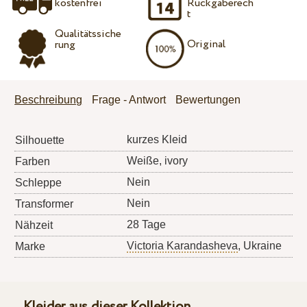
kostenfrei
Rückgaberech
t
Qualitätssiche
Original
rung
Beschreibung
Frage - Antwort
Bewertungen
kurzes Kleid
Silhouette
Weiße, ivory
Farben
Nein
Schleppe
Nein
Transformer
28 Tage
Nähzeit
Victoria Karandasheva
, Ukraine
Marke
Kleider aus dieser Kollektion