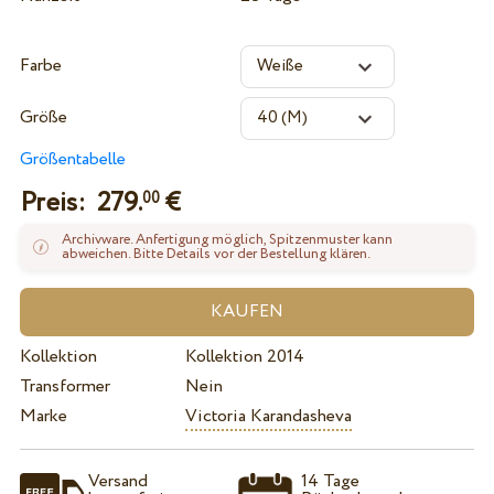
Farbe
Größe
Größentabelle
Preis:
279.
€
00
Archivware. Anfertigung möglich, Spitzenmuster kann
abweichen. Bitte Details vor der Bestellung klären.
Kollektion
Kollektion 2014
Transformer
Nein
Marke
Victoria Karandasheva
Versand
14 Tage