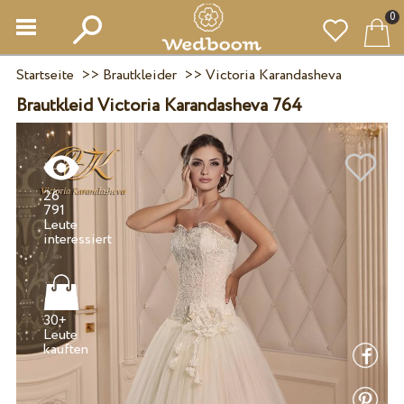
0
Startseite
>>
Brautkleider
>>
Victoria Karandasheva
Brautkleid Victoria Karandasheva 764
26
791
Leute
30+
Leute