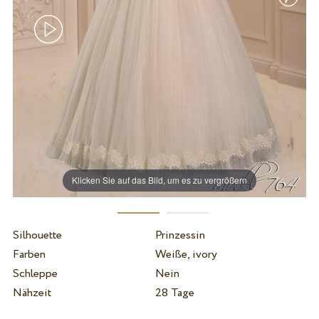
Klicken Sie auf das Bild, um es zu vergrößern
Silhouette
Prinzessin
Farben
Weiße, ivory
Schleppe
Nein
Nähzeit
28 Tage