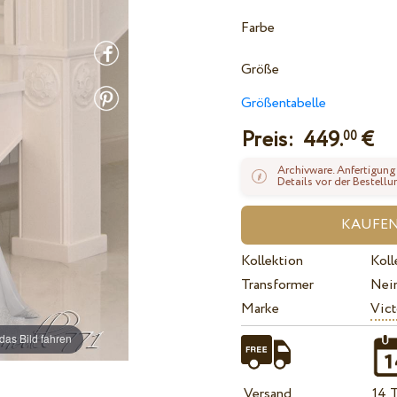
Farbe
Größe
Größentabelle
Preis:
449.
€
00
Archivware. Anfertigung
Details vor der Bestellu
Kollektion
Koll
Transformer
Nei
Marke
Vict
das Bild fahren
Versand
14 