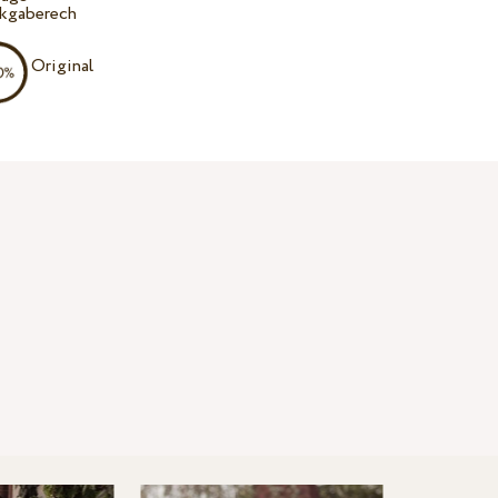
kgaberech
Original