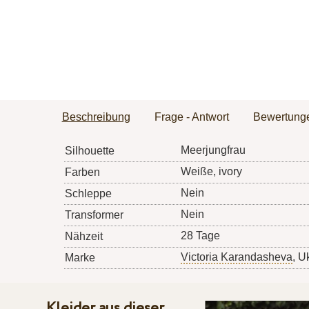
Beschreibung
Frage - Antwort
Bewertung
Meerjungfrau
Silhouette
Weiße, ivory
Farben
Nein
Schleppe
Nein
Transformer
28 Tage
Nähzeit
Victoria Karandasheva
, U
Marke
Kleider aus dieser