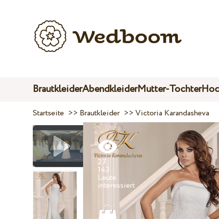
Brautkleider
Abendkleider
Mutter-Tochter
Hoc
Startseite
>>
Brautkleider
>>
Victoria Karandasheva
27
143
Leute