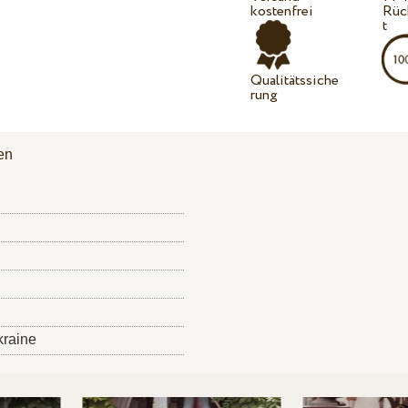
kostenfrei
Rüc
t
Qualitätssiche
rung
en
kraine