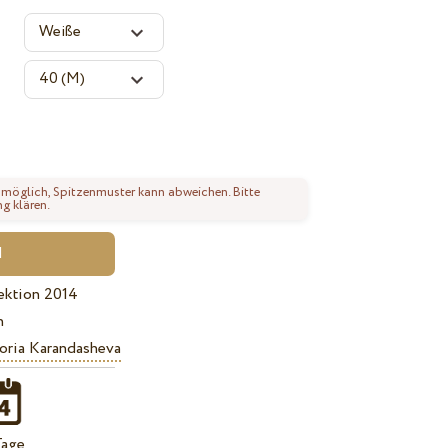
 möglich, Spitzenmuster kann abweichen. Bitte
ng klären.
ektion 2014
n
oria Karandasheva
Tage