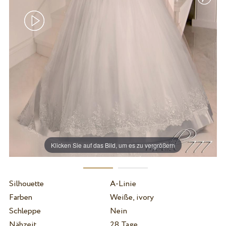
Klicken Sie auf das Bild, um es zu vergrößern
Silhouette
A-Linie
Farben
Weiße, ivory
Schleppe
Nein
Nähzeit
28 Tage