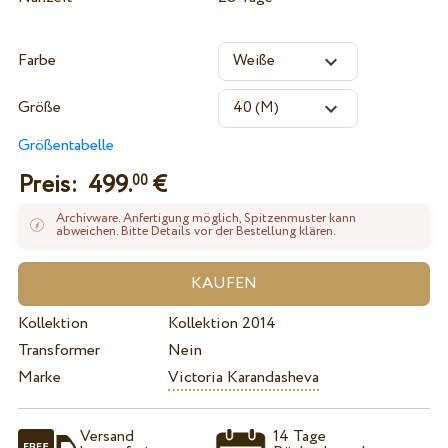
Farbe
Größe
Größentabelle
Preis:
499.
€
00
Archivware. Anfertigung möglich, Spitzenmuster kann
abweichen. Bitte Details vor der Bestellung klären.
Kollektion
Kollektion 2014
Transformer
Nein
Marke
Victoria Karandasheva
Versand
14 Tage