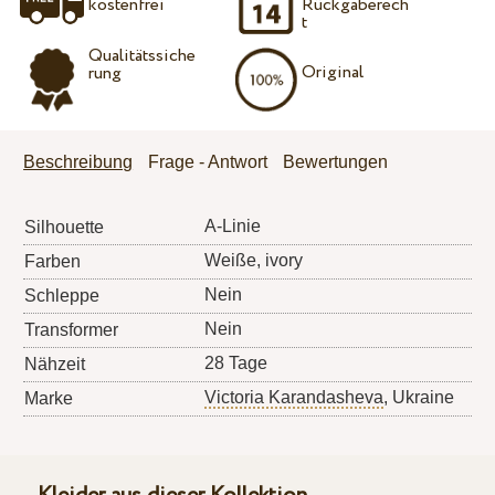
kostenfrei
Rückgaberech
t
Qualitätssiche
Original
rung
Beschreibung
Frage - Antwort
Bewertungen
A-Linie
Silhouette
Weiße, ivory
Farben
Nein
Schleppe
Nein
Transformer
28 Tage
Nähzeit
Victoria Karandasheva
, Ukraine
Marke