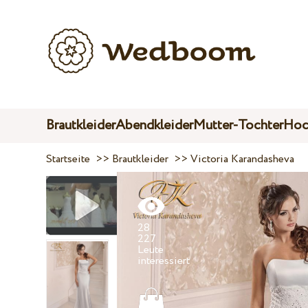
Brautkleider
Abendkleider
Mutter-Tochter
Hoc
Startseite
>>
Brautkleider
>>
Victoria Karandasheva
28
227
Leute