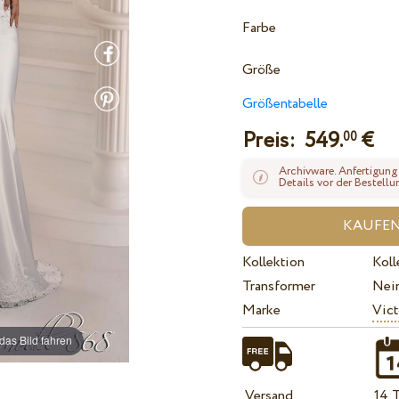
Farbe
Größe
Größentabelle
Preis:
549.
€
00
Archivware. Anfertigung
Details vor der Bestellu
Kollektion
Koll
Transformer
Nei
Marke
Vict
das Bild fahren
Versand
14 