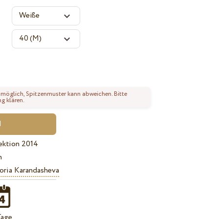
 möglich, Spitzenmuster kann abweichen. Bitte
ng klären.
ektion 2014
n
oria Karandasheva
Tage