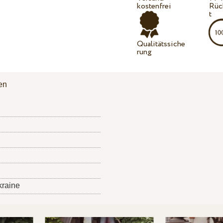
kostenfrei
Rüc
t
Qualitätssiche
rung
en
kraine