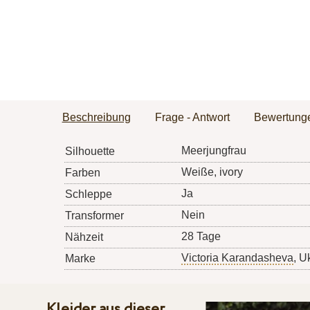
Beschreibung
Frage - Antwort
Bewertung
Meerjungfrau
Silhouette
Weiße, ivory
Farben
Ja
Schleppe
Nein
Transformer
28 Tage
Nähzeit
Victoria Karandasheva
, U
Marke
Kleider aus dieser