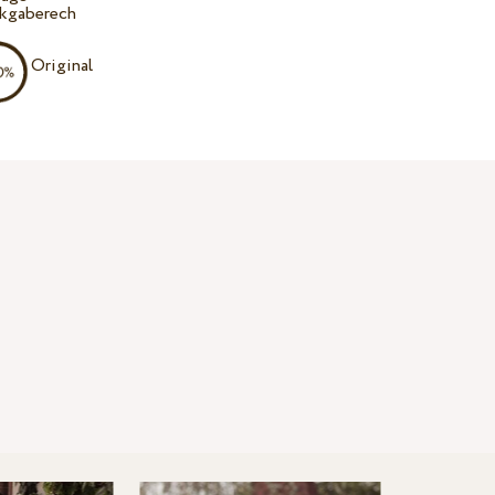
kgaberech
Original