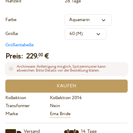
Nähzeit
28 Tage
Farbe
Größe
Größentabelle
Preis:
229.
€
00
Archivware. Anfertigung möglich, Spitzenmuster kann
abweichen. Bitte Details vor der Bestellung klären.
Kollektion
Kollektion 2014
Transformer
Nein
Marke
Ema Bride
Versand
14 Tage