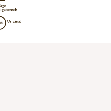
Tage
kgaberech
Original