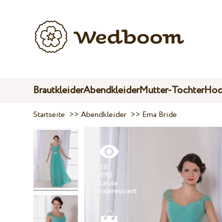
Brautkleider
Abendkleider
Mutter-Tochter
Hoc
Startseite
>>
Abendkleider
>>
Ema Bride
28
898
Leute