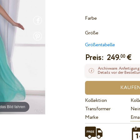
Farbe
Größe
Größentabelle
Preis:
249.
€
00
Archivware. Anfertigung
Details vor der Bestellu
Kollektion
Koll
das Bild fahren
Transformer
Nei
Marke
Ema