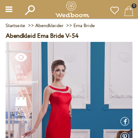
0
Startseite
>>
Abendkleider
>>
Ema Bride
Abendkleid Ema Bride V-54
28
304
Leute
30+
Leute