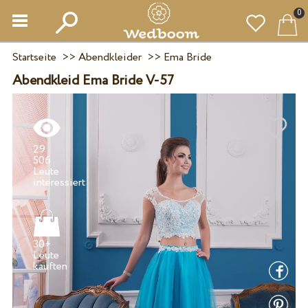
0
Startseite
>>
Abendkleider
>>
Ema Bride
Abendkleid Ema Bride V-57
29
506
Leute
30+
Leute