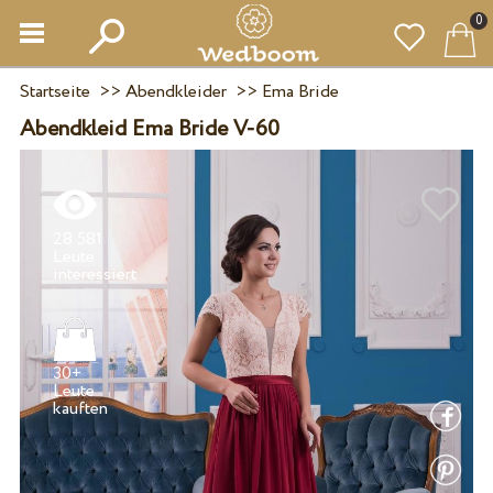
0
Startseite
>>
Abendkleider
>>
Ema Bride
Abendkleid Ema Bride V-60
28 581
Leute
30+
Leute