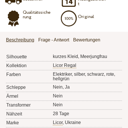
t
Qualitätssiche
Original
rung
Beschreibung
Frage - Antwort
Bewertungen
kurzes Kleid, Meerjungfrau
Silhouette
Licor Regal
Kollektion
Elektriker, silber, schwarz, rote,
Farben
hellgrün
Nein, Ja
Schleppe
Nein
Ärmel
Nein
Transformer
28 Tage
Nähzeit
Licor
, Ukraine
Marke