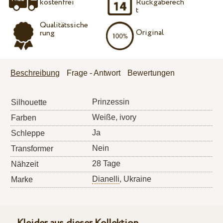
kostenfrei
Rückgaberech
t
Qualitätssiche
Original
rung
Beschreibung
Frage - Antwort
Bewertungen
Prinzessin
Silhouette
Weiße, ivory
Farben
Ja
Schleppe
Nein
Transformer
28 Tage
Nähzeit
Dianelli
, Ukraine
Marke