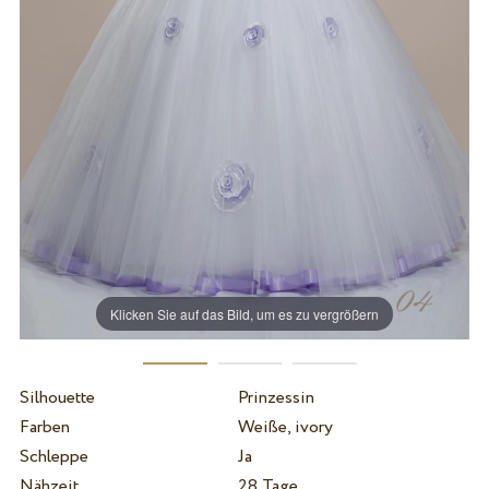
Klicken Sie auf das Bild, um es zu vergrößern
Silhouette
Prinzessin
Farben
Weiße, ivory
Schleppe
Ja
Nähzeit
28 Tage