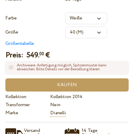
Farbe
Größe
Größentabelle
Preis:
549.
€
00
Archivware. Anfertigung möglich, Spitzenmuster kann
abweichen. Bitte Details vor der Bestellung klären.
Kollektion
Kollektion 2014
Transformer
Nein
Marke
Dianelli
Versand
14 Tage