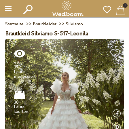
0
Startseite
>>
Brautkleider
>>
Silviamo
Brautkleid Silviamo S-517-Leonila
49
372
Leute
30+
Leute