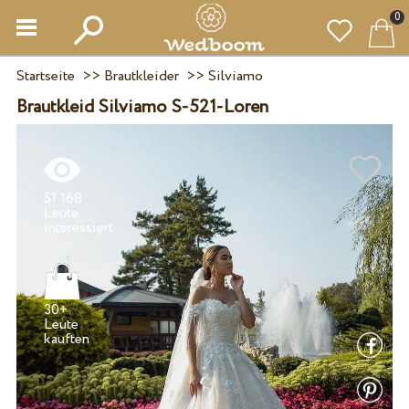
0
Startseite
>>
Brautkleider
>>
Silviamo
Brautkleid Silviamo S-521-Loren
51 168
Leute
30+
Leute