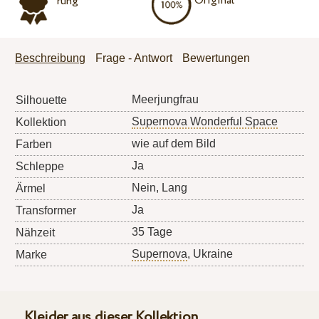
Original
rung
Beschreibung
Frage - Antwort
Bewertungen
Meerjungfrau
Silhouette
Supernova Wonderful Space
Kollektion
wie auf dem Bild
Farben
Ja
Schleppe
Nein, Lang
Ärmel
Ja
Transformer
35 Tage
Nähzeit
Supernova
, Ukraine
Marke
Kleider aus dieser Kollektion