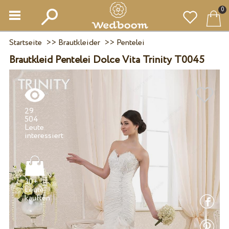
0
Startseite
>>
Brautkleider
>>
Pentelei
Brautkleid Pentelei Dolce Vita Trinity T0045
29
504
Leute
30+
Leute