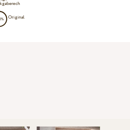
kgaberech
Original