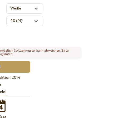
 möglich, Spitzenmuster kann abweichen. Bitte
ng klären.
ektion 2014
n
elei
Tage