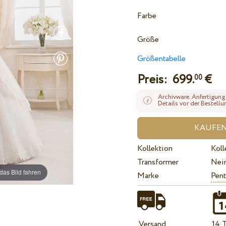
Farbe
Größe
Größentabelle
Preis:
699.
€
00
Archivware. Anfertigung
Details vor der Bestellu
Kollektion
Koll
Transformer
Nei
das Bild fahren
Marke
Pent
Versand
14 