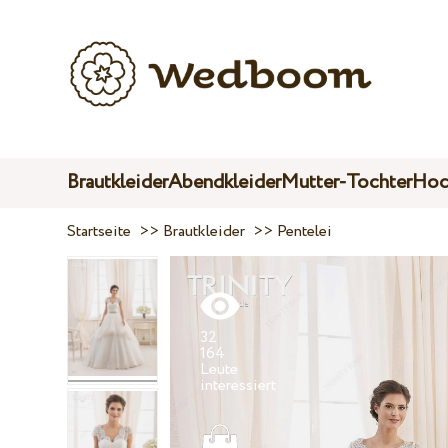
Brautkleider
Abendkleider
Mutter-Tochter
Hoc
Startseite
>>
Brautkleider
>>
Pentelei
32
164
Leute