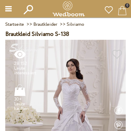
0
Startseite
>>
Brautkleider
>>
Silviamo
Brautkleid Silviamo S-138
28 152
Leute
30+
Leute