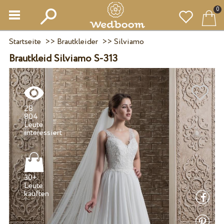
0
Startseite
>>
Brautkleider
>>
Silviamo
Brautkleid Silviamo S-313
28
804
Leute
30+
Leute