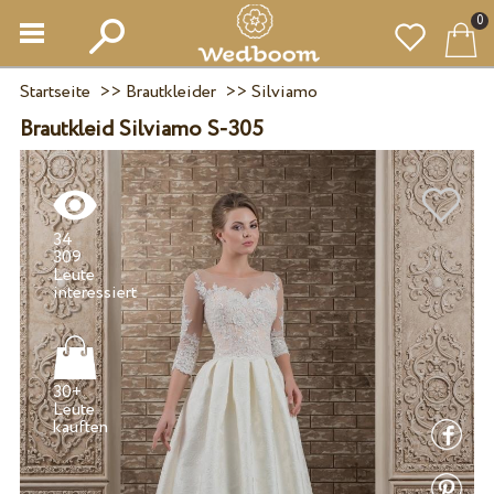
0
Startseite
>>
Brautkleider
>>
Silviamo
Brautkleid Silviamo S-305
34
309
Leute
30+
Leute