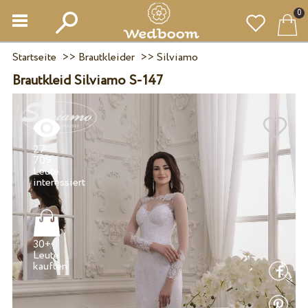
0
Startseite
>>
Brautkleider
>>
Silviamo
Brautkleid Silviamo S-147
27
709
Leute
30+
Leute