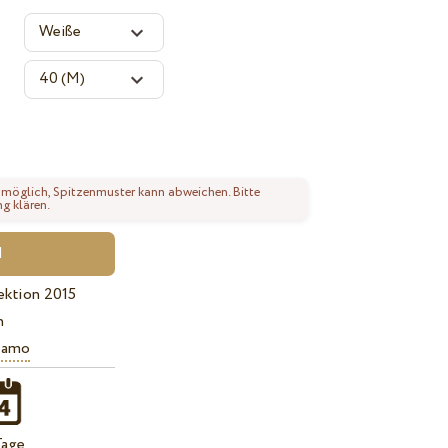
 möglich, Spitzenmuster kann abweichen. Bitte
ng klären.
ektion 2015
n
iamo
Tage