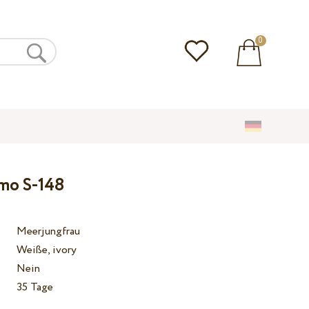
0
amo S-148
Meerjungfrau
Weiße, ivory
Nein
35 Tage