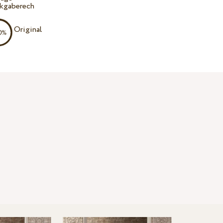
kgaberech
Original