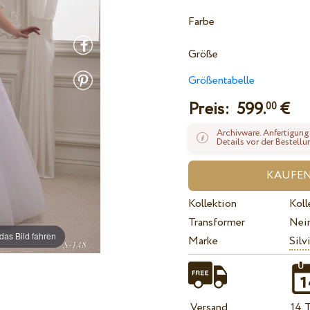
Farbe
Größe
Größentabelle
Preis:
599.
€
00
Archivware. Anfertigung
Details vor der Bestellu
Kollektion
Koll
Transformer
Nei
das Bild fahren
Marke
Silv
Versand
14 