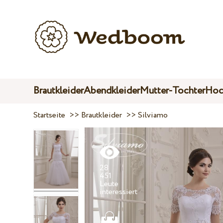
Brautkleider
Abendkleider
Mutter-Tochter
Hoc
Startseite
>>
Brautkleider
>>
Silviamo
28
451
Leute