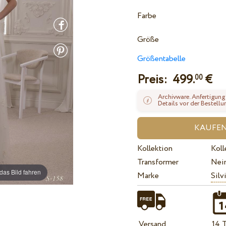
Farbe
Größe
Größentabelle
Preis:
499.
€
00
Archivware. Anfertigung
Details vor der Bestellu
Kollektion
Koll
Transformer
Nei
das Bild fahren
Marke
Silv
Versand
14 