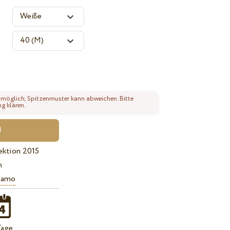
 möglich, Spitzenmuster kann abweichen. Bitte
ng klären.
ektion 2015
n
iamo
Tage