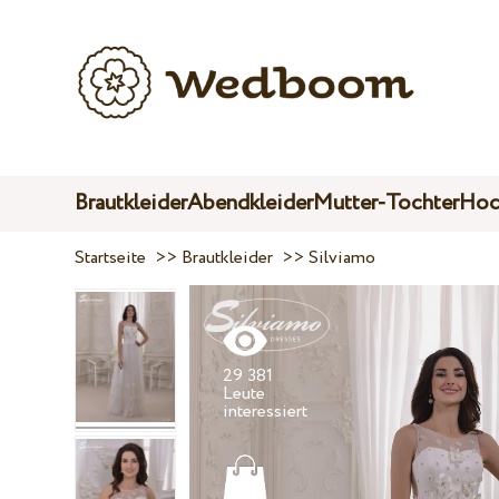
Brautkleider
Abendkleider
Mutter-Tochter
Hoc
Startseite
>>
Brautkleider
>>
Silviamo
29 381
Leute