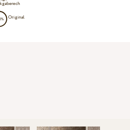
kgaberech
Original